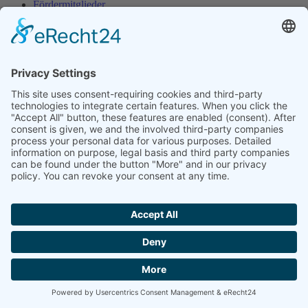
Fördermitglieder
Freunde
Termine
HOME
KONTAKT
IMPRESSUM
DATENSCHUTZ
Zum Seitenanfang